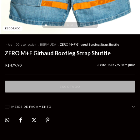
ESGOTADO
Início
.
00's collection
.
BERMUDA
.
ZERO M+F Girbaud Bootleg Strap Shuttle
ZERO M+F Girbaud Bootleg Strap Shuttle
R$479,90
3
x de
R$159,97
sem juros
MEIOS DE PAGAMENTO