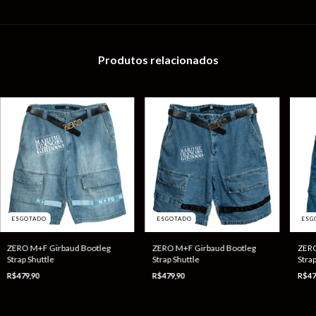
Produtos relacionados
ESGOTADO
ESGOTADO
ESG
ZERO M+F Girbaud Bootleg
ZERO M+F Girbaud Bootleg
ZERO
Strap Shuttle
Strap Shuttle
Strap
R$479,90
R$479,90
R$47