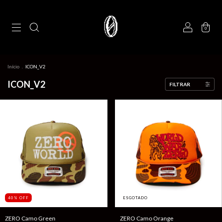
0
Início
.
ICON_V2
ICON_V2
FILTRAR
40
%
OFF
ESGOTADO
ZERO Camo Green
ZERO Camo Orange