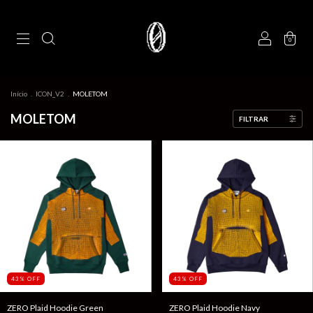
0
Início
.
ICON_V2
.
MOLETOM
MOLETOM
FILTRAR
43
%
OFF
43
%
OFF
ZERO Plaid Hoodie Green
ZERO Plaid Hoodie Navy