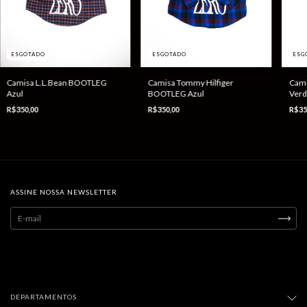
ESGOTADO
ESGOTADO
ESG
Camisa Tommy Hilfiger
Camisa L.L.Bean BOOTLEG
Cami
BOOTLEG Azul
Azul
Verd
R$350,00
R$350,00
R$35
ASSINE NOSSA NEWSLETTER
DEPARTAMENTOS