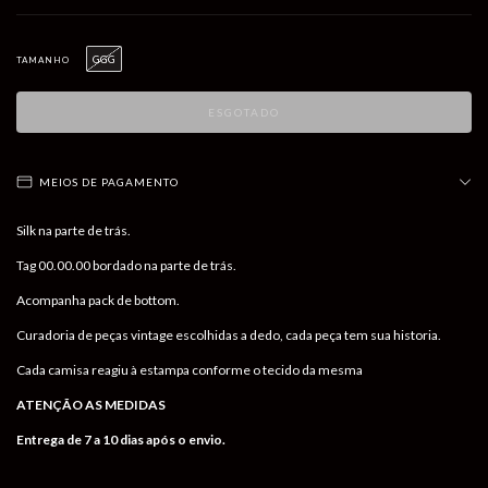
GGG
TAMANHO
MEIOS DE PAGAMENTO
Silk na parte de trás.
Tag 00.00.00 bordado na parte de trás.
Acompanha pack de bottom.
Curadoria de peças vintage escolhidas a dedo, cada peça tem sua historia.
Cada camisa reagiu à estampa conforme o tecido da mesma
ATENÇÃO AS MEDIDAS
Entrega de 7 a 10 dias após o envio.