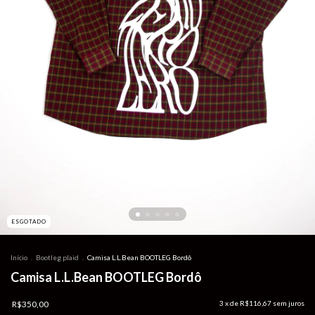
ESGOTADO
Início
.
Bootleg plaid
.
Camisa L.L.Bean BOOTLEG Bordô
Camisa L.L.Bean BOOTLEG Bordô
R$350,00
3
x de
R$116,67
sem juros