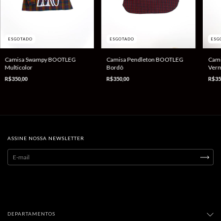
ESGOTADO
ESGOTADO
ESG
Camisa Swampy BOOTLEG
Camisa Pendleton BOOTLEG
Cami
Multicolor
Bordô
Verm
R$350,00
R$350,00
R$35
ASSINE NOSSA NEWSLETTER
DEPARTAMENTOS