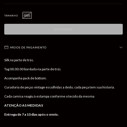
GGG
TAMANHO
MEIOS DE PAGAMENTO
Silk na parte de trás.
Tag 00.00.00 bordado na parte de trás.
Acompanha pack de bottom.
Curadoria de peças vintage escolhidas a dedo, cada peça tem sua historia.
Cada camisa reagiu à estampa conforme o tecido da mesma
ATENÇÃO AS MEDIDAS
Entrega de 7 a 10 dias após o envio.