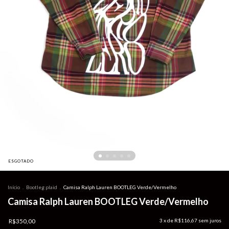
ESGOTADO
Início
.
Bootleg plaid
.
Camisa Ralph Lauren BOOTLEG Verde/Vermelho
Camisa Ralph Lauren BOOTLEG Verde/Vermelho
R$350,00
3
x de
R$116,67
sem juros