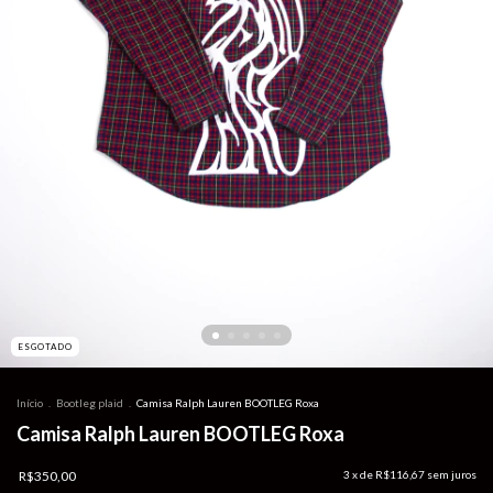
ESGOTADO
Início
.
Bootleg plaid
.
Camisa Ralph Lauren BOOTLEG Roxa
Camisa Ralph Lauren BOOTLEG Roxa
R$350,00
3
x de
R$116,67
sem juros