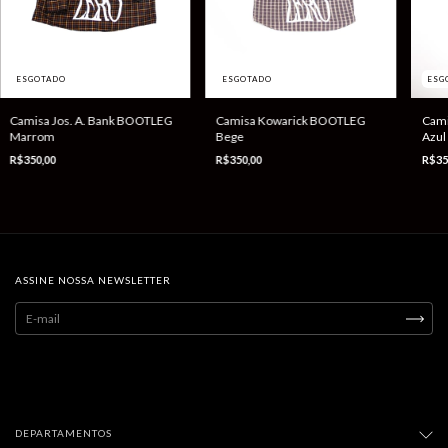
ESGOTADO
ESGOTADO
ESG
Camisa Jos. A. Bank BOOTLEG
Camisa Kowarick BOOTLEG
Cami
Marrom
Bege
Azul
R$350,00
R$350,00
R$35
ASSINE NOSSA NEWSLETTER
DEPARTAMENTOS