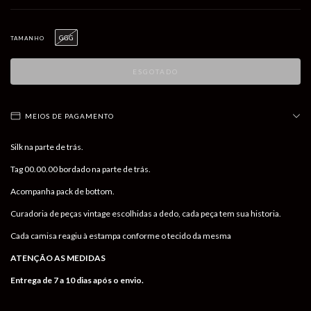
GGG
TAMANHO
MEIOS DE PAGAMENTO
Silk na parte de trás.
Tag 00.00.00 bordado na parte de trás.
Acompanha pack de bottom.
Curadoria de peças vintage escolhidas a dedo, cada peça tem sua historia.
Cada camisa reagiu à estampa conforme o tecido da mesma
ATENÇÃO AS MEDIDAS
Entrega de 7 a 10 dias após o envio.