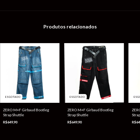
Produtos relacionados
ESGOTADO
ESG
ESGOTADO
ZERO M+F Girbaud Bootleg
ZERO
ZERO M+F Girbaud Bootleg
Strap Shuttle
Strap
Strap Shuttle
R$649,90
R$64
R$649,90