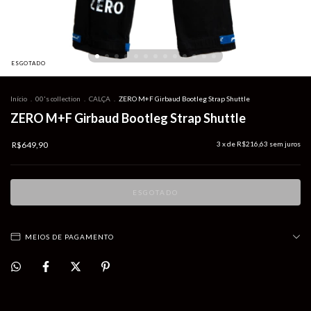
ESGOTADO
Início
.
00's collection
.
CALÇA
.
ZERO M+F Girbaud Bootleg Strap Shuttle
ZERO M+F Girbaud Bootleg Strap Shuttle
R$649,90
3
x de
R$216,63
sem juros
MEIOS DE PAGAMENTO