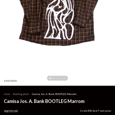
ESGOTADO
Início
.
Bootleg plaid
.
Camisa Jos. A. Bank BOOTLEG Marrom
Camisa Jos. A. Bank BOOTLEG Marrom
R$350,00
3
x de
R$116,67
sem juros