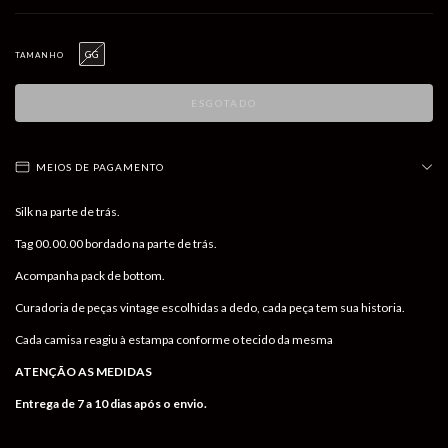
GG
TAMANHO
MEIOS DE PAGAMENTO
Silk na parte de trás.
Tag 00.00.00 bordado na parte de trás.
Acompanha pack de bottom.
Curadoria de peças vintage escolhidas a dedo, cada peça tem sua historia.
Cada camisa reagiu à estampa conforme o tecido da mesma
ATENÇÃO AS MEDIDAS
Entrega de 7 a 10 dias após o envio.