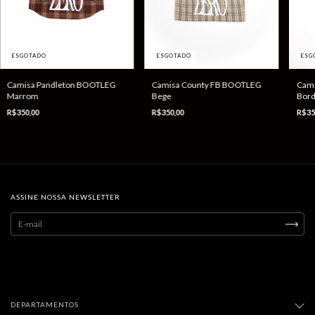
ESGOTADO
ESGOTADO
ESG
Camisa Pandleton BOOTLEG
Camisa County FB BOOTLEG
Cami
Marrom
Bege
Bor
R$350,00
R$350,00
R$35
ASSINE NOSSA NEWSLETTER
DEPARTAMENTOS