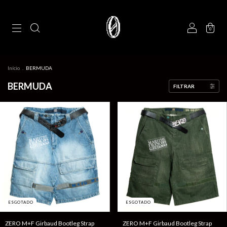
0
Início
.
BERMUDA
BERMUDA
FILTRAR
ESGOTADO
ESGOTADO
ZERO M+F Girbaud Bootleg Strap
ZERO M+F Girbaud Bootleg Strap